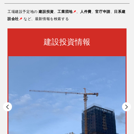
工場建設予定地の
建設投資
、
工業団地
📌
、
人件費
、
官庁申請
、
日系建
設会社
📌
など、最新情報を検索する
建設投資情報