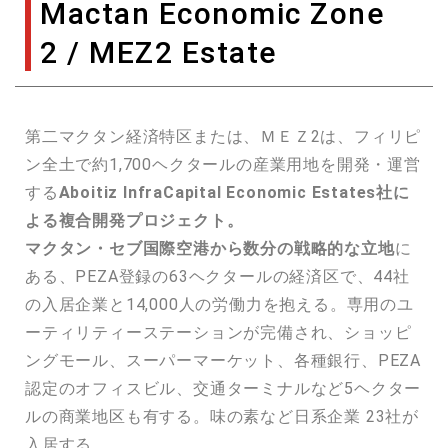
Mactan Economic Zone
2 / MEZ2 Estate
第二マクタン経済特区または、ＭＥＺ2は、フィリピ
ン全土で約1,700ヘクタールの産業用地を開発・運営
する
Aboitiz InfraCapital Economic Estates社に
よる複合開発プロジェクト。
マクタン・セブ国際空港から数分の戦略的な立地
に
ある、PEZA登録の63ヘクタールの経済区で、44社
の入居企業と14,000人の労働力を抱える。専用のユ
ーティリティーステーションが完備され、ショッピ
ングモール、スーパーマーケット、各種銀行、PEZA
認定のオフィスビル、交通ターミナルなど5ヘクター
ルの商業地区も有する。味の素など日系企業 23社が
入居する。