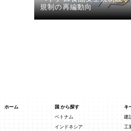
規制の再編動向
ホーム
国
から探す
キ
ベトナム
建
インドネシア
工