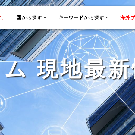
ム
国
から探す
キーワード
から探す
海外
ラム 現地最新