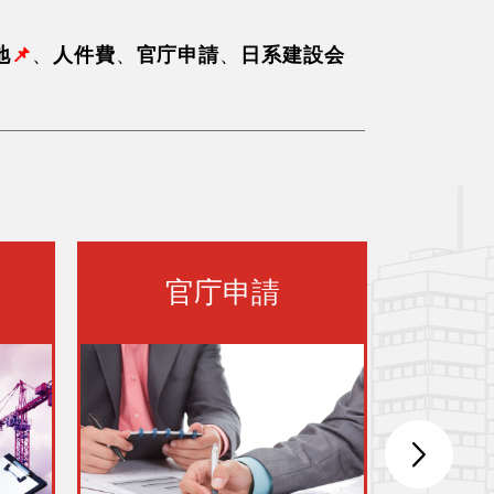
地
📌
、
人件費
、
官庁申請
、
日系建設会
官庁申請
日