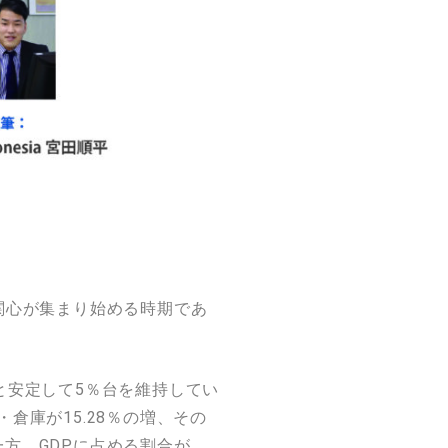
。
関心が集まり始める時期であ
%と安定して5％台を維持してい
庫が15.28％の増、その
一方、GDPに占める割合が