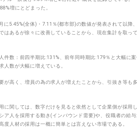
4.88%増にとどまった。
月に5.45%(全体)・7.11％(都市部)の数値が発表されて
ではあるが徐々に改善していることから、現在集計を取っ
件数：前四半期比:131%、前年同時期比:179％と大幅に
求人数が大幅に増えている。
要が高く、増員の為の求人が増えたことから、引抜き等も
用に関しては、数字だけを見ると依然として企業側が採用
シア人を採用する動き(インバウンド需要)や、役職者の給
高度人材の採用は一概に簡単とは言えない市場である。