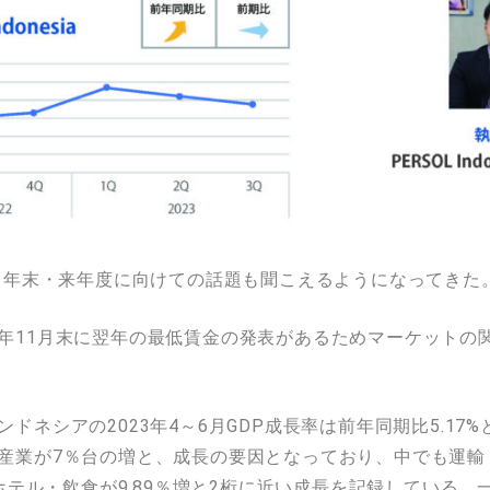
り、年末・来年度に向けての話題も聞こえるようになってきた
年11月末に翌年の最低賃金の発表があるためマーケットの
ドネシアの2023年4～6月GDP成長率は前年同期比5.17
産業が7％台の増と、成長の要因となっており、中でも運輸・倉
、ホテル・飲食が9.89％増と2桁に近い成長を記録している。