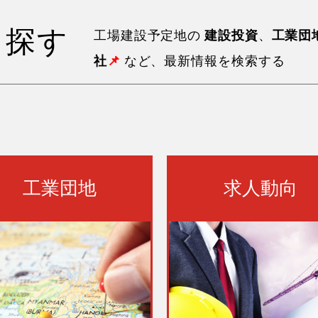
ら探す
工場建設予定地の
建設投資
、
工業団
社
📌
など、最新情報を検索する
工業団地
求人動向