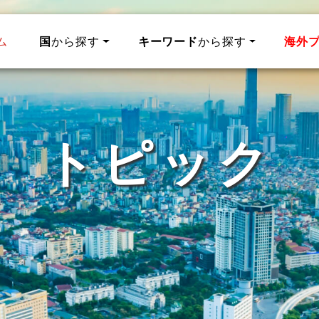
ム
国
から探す
キーワード
から探す
海外
トピック