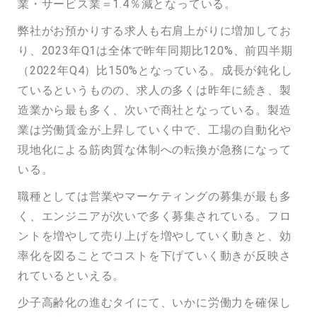
業・サービス業＝1.4％減となっている。
弊社がお預かりする求人も右肩上がりに増加してお
り、2023年Q1は全体で昨年同期比120%、前四半期
（2022年Q4）比150%となっている。成長が鈍化し
ているというものの、求人の多くは昨年に続き、製
造業から最も多く、次いで商社となっている。製造
業は労働賃金が上昇していく中で、工場の自動化や
現地化による筋肉質な体制への転換が急務になって
いる。
職種としては営業やマーケティングの募集が最も多
く、エンジニアが次いで多く募集されている。フロ
ントを増やして売り上げを増やしていく動きと、効
率化を図ることでコストを下げていく動きが反映さ
れているといえる。
少子高齢化の進むタイにて、いかに労働力を確保し