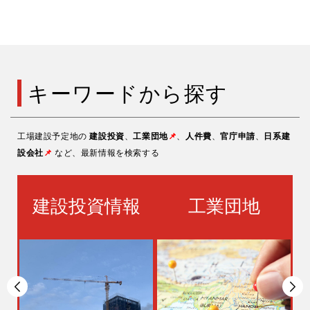
キーワードから探す
工場建設予定地の
建設投資
、
工業団地
📌
、
人件費
、
官庁申請
、
日系建
設会社
📌
など、最新情報を検索する
パ
建設投資情報
工業団地