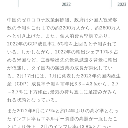
中国のゼロコロナ政策解除後、政府は外国人観光客
数の予測をこれまでの約2200万人から、約2800万人
へと引き上げた。また、個人消費も堅調であり、
2022年のGDP成長率2. 6%増を上回ると予測されて
いる。しかしながら、2022年の輸出シェア17%を占
める米国など、主要輸出先の景気減速を背景に輸出
が低迷し、タイ国内の製造業の成長が鈍化してい
る。2月17日には、1月に発表した2023年の国内総生
産（GDP）成長率予測を前年比3.3～4.3％から、2.7
～3.7％に下方修正｡景気の持ち直しに足踏みがみら
れる状態となっている。
また2022年8月に7.9%と約14年ぶりの高水準となっ
たインフレ率もエネルギー資源の高騰が一服したこ
とにより低下。2月のインフレ率は3.8%となった。