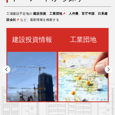
工場建設予定地の
建設投資
、
工業団地
📌
、
人件費
、
官庁申請
、
日系建
設会社
📌
など、最新情報を検索する
パ
建設投資情報
工業団地